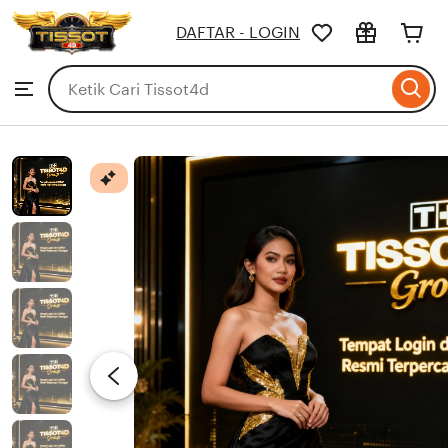
Tissot4d
DAFTAR - LOGIN
Skip
to
Search
Browse
ontent
for
items
or
shops