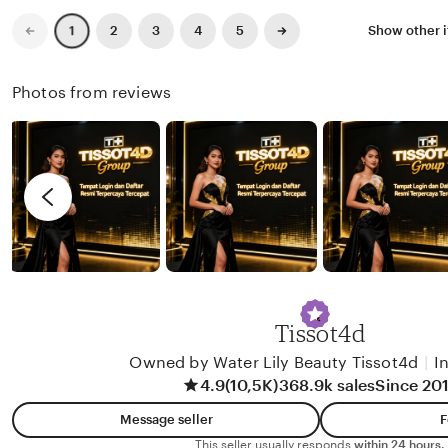
i
i
t
Previous
Next
2
3
4
5
Show other i
1
page
page
R
e
i
i
w
n
Photos from reviews
o
b
g
S
y
r
a
R
e
n
e
v
t
n
i
o
d
e
y
w
W
b
i
y
Tissot4d
j
B
Owned by Water Lily Beauty Tissot4d
|
I
a
e
4.9
(10,5K)
368.9k sales
Since 20
y
s
Message seller
F
a
a
This seller usually responds
within 24 hours.