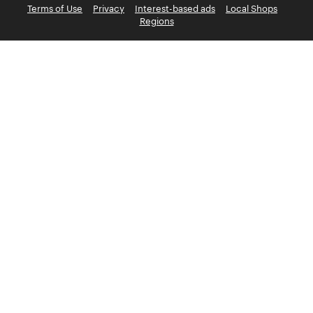
Terms of Use
Privacy
Interest-based ads
Local Shops
Regions