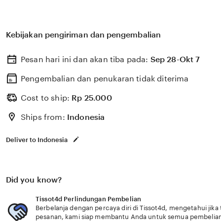
Kebijakan pengiriman dan pengembalian
Pesan hari ini dan akan tiba pada:
Sep 28-Okt 7
Pengembalian dan penukaran tidak diterima
Cost to ship:
Rp
25.000
Ships from:
Indonesia
Deliver to Indonesia
Did you know?
Tissot4d Perlindungan Pembelian
Berbelanja dengan percaya diri di Tissot4d, mengetahui jika 
pesanan, kami siap membantu Anda untuk semua pembelia