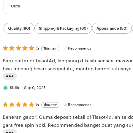
Cute
Filter
Quality (90)
Shipping & Packaging (60)
Appearance (50)
by
category
5
5
Recommends
This item
out
of
Baru daftar di Tissot4d, langsung dikasih sensasi maxw
5
stars
bisa menang besar secepat itu, mantap banget situsnya
L
i
Sidik
Sep 9, 2025
s
5
t
5
Recommends
This item
out
i
of
Beneran gacor! Cuma deposit sekali di Tissot4d, eh sald
5
n
stars
gara free spin hoki. Recommended banget buat yang suk
g