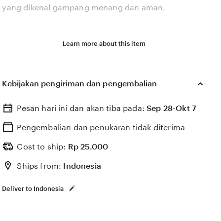
yang dikenal gampang menang dan aman.
Learn more about this item
Kebijakan pengiriman dan pengembalian
Pesan hari ini dan akan tiba pada:
Sep 28-Okt 7
Pengembalian dan penukaran tidak diterima
Cost to ship:
Rp
25.000
Ships from:
Indonesia
Deliver to Indonesia