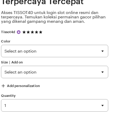
Terpercaya Tercepat
Akses TISSOT4D untuk login slot online resmi dan
terpercaya. Temukan koleksi permainan gacor pilihan
yang dikenal gampang menang dan aman.
5
Tissot4d
out
of
Color
5
stars
Size ∣ Add on
Add personalization
Quantity