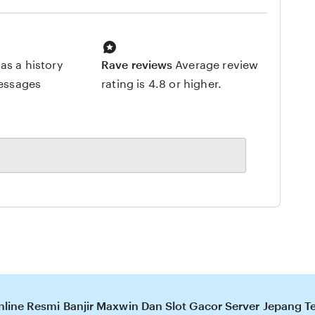
as a history
Rave reviews
Average review
messages
rating is 4.8 or higher.
nline Resmi Banjir Maxwin Dan Slot Gacor Server Jepang Te