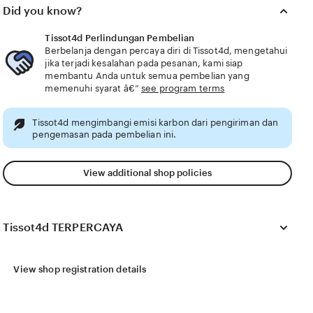
Did you know?
Tissot4d Perlindungan Pembelian
Berbelanja dengan percaya diri di Tissot4d, mengetahui
jika terjadi kesalahan pada pesanan, kami siap
membantu Anda untuk semua pembelian yang
memenuhi syarat â€”
see program terms
Tissot4d mengimbangi emisi karbon dari pengiriman dan
pengemasan pada pembelian ini.
View additional shop policies
Tissot4d TERPERCAYA
View shop registration details