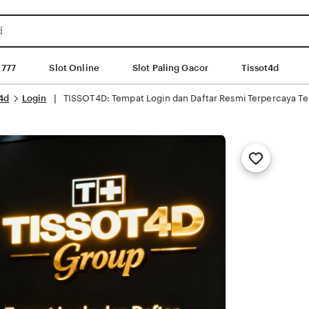
 777
Slot Online
Slot Paling Gacor
Tissot4d
t4d
Login
TISSOT4D: Tempat Login dan Daftar Resmi Terpercaya T
 | 
Add
to
Favorites