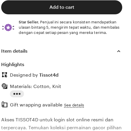
Add to cart
Star Seller.
Penjual ini secara konsisten mendapatkan
ulasan bintang 5, mengirim tepat waktu, dan membalas
dengan cepat setiap pesan yang mereka terima.
0)
Value (9)
Comfort (8)
Ease of use (2)
Condition (1)
Item details
Highlights
Designed by
Tissot4d
Materials: Cotton, Knit
Read
Gift wrapping available
the
See details
full
Akses TISSOT4D untuk login slot online resmi dan
description
terpercaya. Temukan koleksi permainan gacor pilihan