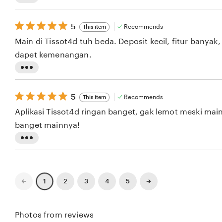
L
g
i
5
r
5
Recommends
This item
s
out
e
Main di Tissot4d tuh beda. Deposit kecil, fitur banya
of
t
5
v
dapet kemenangan.
i
stars
i
n
L
e
g
i
w
5
r
5
Recommends
This item
s
out
b
e
Aplikasi Tissot4d ringan banget, gak lemot meski main
of
t
y
5
v
banget mainnya!
i
stars
S
i
n
L
i
e
g
i
d
w
r
s
i
b
Previous
Next
e
2
3
4
5
1
t
page
page
k
y
v
i
A
i
n
Photos from reviews
j
e