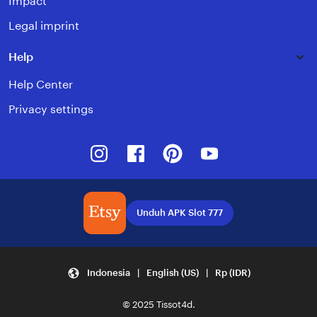
Impact
Legal imprint
Help
Help Center
Privacy settings
Instagram
Facebook
Pinterest
Youtube
Unduh APK Slot 777
Indonesia | English (US) | Rp (IDR)
© 2025 Tissot4d.