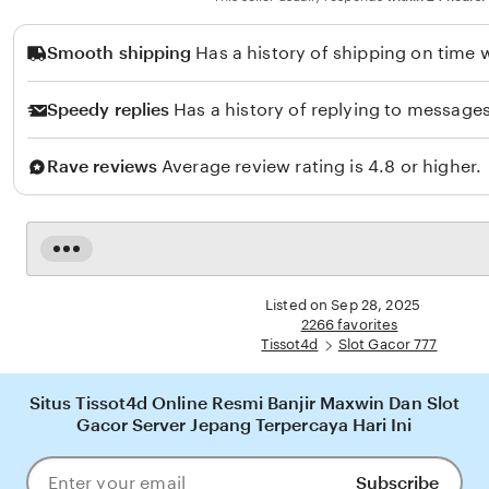
Smooth shipping
Has a history of shipping on time w
Speedy replies
Has a history of replying to messages
Rave reviews
Average review rating is 4.8 or higher.
Read
the
full
Listed on Sep 28, 2025
description
2266 favorites
Tissot4d
Slot Gacor 777
Situs Tissot4d Online Resmi Banjir Maxwin Dan Slot
Gacor Server Jepang Terpercaya Hari Ini
Subscribe