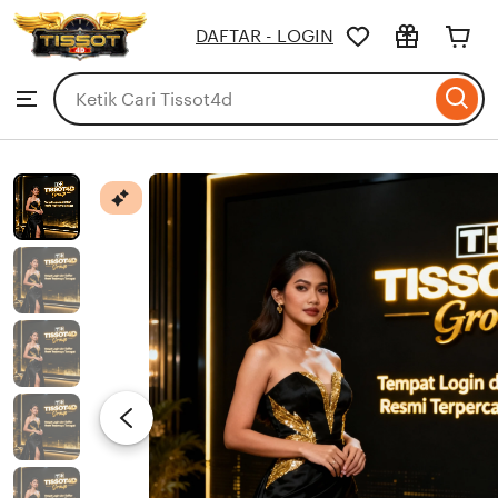
Tissot4d
DAFTAR - LOGIN
Skip
to
Search
Browse
ontent
for
items
or
shops