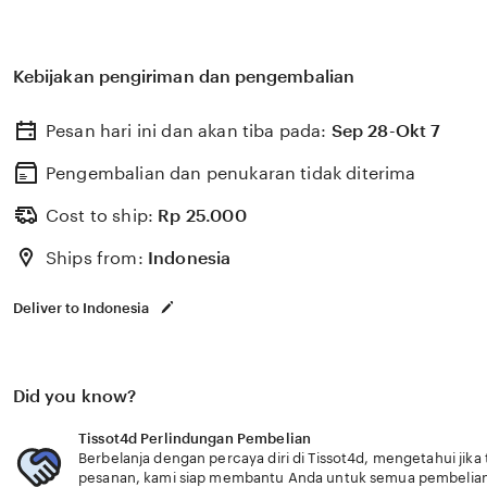
Kebijakan pengiriman dan pengembalian
Pesan hari ini dan akan tiba pada:
Sep 28-Okt 7
Pengembalian dan penukaran tidak diterima
Cost to ship:
Rp
25.000
Ships from:
Indonesia
Deliver to Indonesia
Did you know?
Tissot4d Perlindungan Pembelian
Berbelanja dengan percaya diri di Tissot4d, mengetahui jika 
pesanan, kami siap membantu Anda untuk semua pembelia