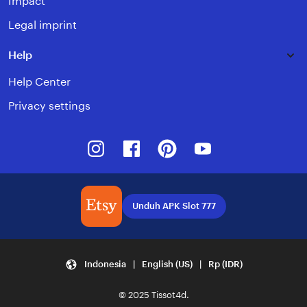
Impact
Legal imprint
Help
Help Center
Privacy settings
Instagram
Facebook
Pinterest
Youtube
Unduh APK Slot 777
Indonesia | English (US) | Rp (IDR)
© 2025 Tissot4d.