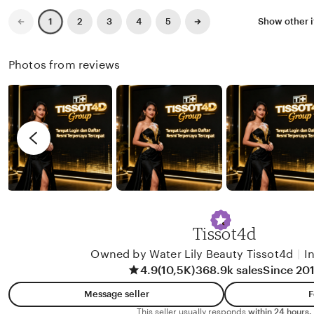
i
i
t
Previous
Next
2
3
4
5
Show other i
1
page
page
R
e
i
i
w
n
Photos from reviews
o
b
g
S
y
r
a
R
e
n
e
v
t
n
i
o
d
e
y
w
W
b
i
y
Tissot4d
j
B
Owned by Water Lily Beauty Tissot4d
|
I
a
e
4.9
(10,5K)
368.9k sales
Since 20
y
s
Message seller
F
a
a
This seller usually responds
within 24 hours.