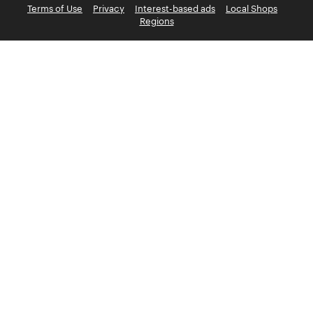
Terms of Use
Privacy
Interest-based ads
Local Shops
Regions