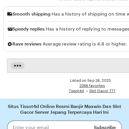
Smooth shipping
Has a history of shipping on time w
Speedy replies
Has a history of replying to messages
Rave reviews
Average review rating is 4.8 or higher.
Read
the
full
Listed on Sep 28, 2025
description
2266 favorites
Tissot4d
Slot Gacor 777
Situs Tissot4d Online Resmi Banjir Maxwin Dan Slot
Gacor Server Jepang Terpercaya Hari Ini
Subscribe